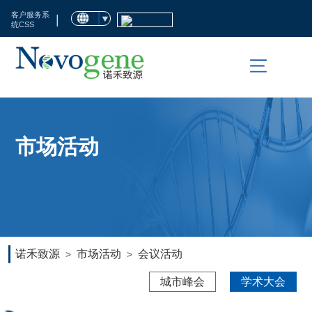
首
客户服务系
|
统CSS
页
市
场
活
科
市场活动
动
技
服
临
务
床
检
生
诺禾致源
市场活动
会议活动
>
>
测
命
城市峰会
学术大会
科
资